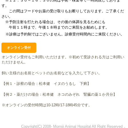
※１２：３０～１６：３０の間は手術・検査等で一時閉院しておりま
す。
この間はフードやお薬の受け取りもお断りしております。ご了承くだ
さい。
※予防注射を打たれる場合は、その後の体調を見るためにも
午前１１時まで、午後１８時までのご来院をお勧めします。
※診療は予約制ではございません。診療受付時間内にご来院ください。
オンライン受付
オンライン受付もご利用いただけます。※初めて受診される方はご利用い
ただけません。
飼い主様のお名前とペットのお名前などを入力して下さい。
【例１・診察の場合：松本健 イヌのうるし 下痢】
【例２・薬だけの場合：松本健 ネコのみぞれ 腎臓の薬１か月分】
※オンラインの受付時間は10-12時/17-18時45分です。
Copyright(C) 2008- Momiji Animal Hospital All Right Reserved．