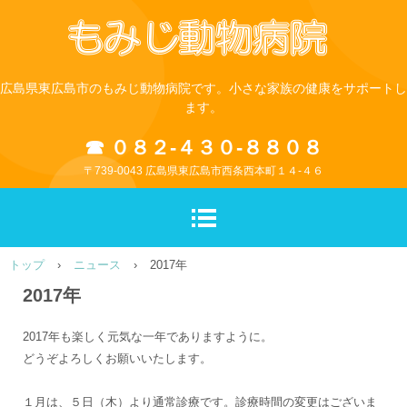
広島県東広島市のもみじ動物病院です。小さな家族の健康をサポートし
ます。
☎ ０８２-４３０-８８０８
〒739-0043 広島県東広島市西条西本町１４-４６
トップ
›
ニュース
›
2017年
2017年
2017年も楽しく元気な一年でありますように。
どうぞよろしくお願いいたします。
１月は、５日（木）より通常診療です。診療時間の変更はございま