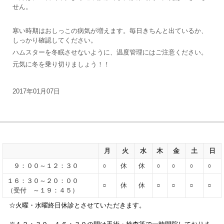
せん。
寒い時期はおしっこの病気が増えます。毎日きちんと出ているか、
しっかり確認してください。
ハムスターを冬眠させないように、温度管理にはご注意ください。
元気に冬を乗り切りましょう！！
2017年01月07日
月
火
水
木
金
土
日
９：００～１２：３０
○
休
休
○
○
○
○
１６：３０～２０：００
○
休
休
○
○
○
○
（受付 ～１９：４５）
☆火曜・水曜終日休診とさせていただきます。